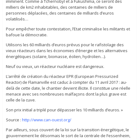
imminent. Comme à Tchernobyl et à Fukushima, ce seront des
milliers de km2 inhabitables, des centaines de milliers de
personnes déplacées, des centaines de milliards d’euros
volatilisés…
Pour empêcher toute contestation, l’Etat criminalise les militants et
bafoue la démocratie.
Utilisons les 60 milliards d’euros prévus pour le rafistolage des
vieux réacteurs dans les économies d’énergie et les alternatives
énergétiques (solaire, biomasse, éolien, hydrolien…).
Neuf ou vieux, un réacteur nucléaire est dangereux.
L’arrêté de création du réacteur EPR (European Pressurized
Reactor) de Flamanville est caduc à compter du 11 avril 2017 : au-
delà de cette date, le chantier devient illicite. Il constitue une réelle
menace avec ses nombreuses malfaçons dont la plus grave est
celle de la cuve.
Son prix initial a triplé pour dépasser les 10 milliards d’euros. »
Source :
http://www.can-ouest.org/
Par ailleurs, sous couvert de la loi sur la transition énergétique, le
gouvernement lie désormais le sort de la centrale de Fessenheim,