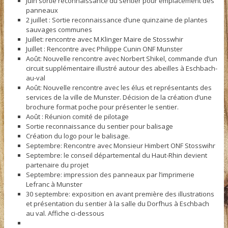
Juin sortie reconnaissance du sentier pour emplacement des
panneaux
2 juillet : Sortie reconnaissance d’une quinzaine de plantes
sauvages communes
Juillet: rencontre avec M.Klinger Maire de Stosswhir
Juillet : Rencontre avec Philippe Cunin ONF Munster
Août: Nouvelle rencontre avec Norbert Shikel, commande d’un
circuit supplémentaire illustré autour des abeilles à Eschbach-
au-val
Août: Nouvelle rencontre avec les élus et représentants des
services de la ville de Munster. Décision de la création d’une
brochure format poche pour présenter le sentier.
Août : Réunion comité de pilotage
Sortie reconnaissance du sentier pour balisage
Création du logo pour le balisage.
Septembre: Rencontre avec Monsieur Himbert ONF Stosswihr
Septembre: le conseil départemental du Haut-Rhin devient
partenaire du projet
Septembre: impression des panneaux par l’imprimerie
Lefranc à Munster
30 septembre: exposition en avant première des illustrations
et présentation du sentier à la salle du Dorfhus à Eschbach
au val. Affiche ci-dessous