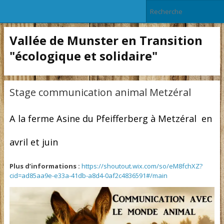
Vallée de Munster en Transition
"écologique et solidaire"
Stage communication animal Metzéral
A la ferme Asine du Pfeifferberg à Metzéral en
avril et juin
Plus d’informations :
https://shoutout.wix.com/so/eM8fchXZ?
cid=ad85aa9e-e33a-41db-a8d4-0af2c4836591#/main