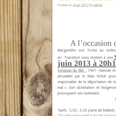
Posted on
4 juin 2013
by
admin
A l’occasion 
Margarethe von Trotta au cinéma
en Transition vous invitent à une
juin 2013 à 20h1
Synopsis du film :
1961- Hannah Aren
Jérusalem par le New Yorker pour
responsable de la déportation de mil
mal ». Son obstination et l’exigen
provoquent son isolement.
Tarifs : 5,50 ; 3,50 (carte de fidélité
This entry was posted in
Accueil
,
Autres 