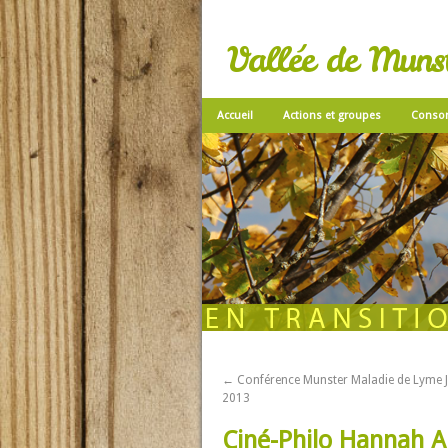
Vallée de Munste
Accueil
Actions et groupes
Conso
←
Conférence Munster Maladie de Lyme J
2013
Ciné-Philo Hannah A