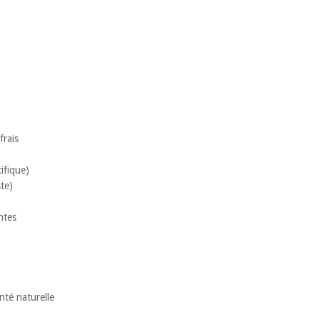
frais
ifique)
ste)
ntes
nté naturelle