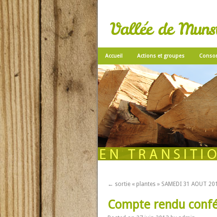
Vallée de Munste
Accueil
Actions et groupes
Conso
←
sortie « plantes » SAMEDI 31 AOUT 20
Compte rendu confé