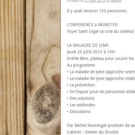
Posted on
27 juin 2013
by
admin
Il y avait environ 130 personnes.
CONFERENCE à MUNSTER
Foyer Saint Léger (à coté du cinéma)
LA MALADIE DE LYME
Jeudi 20 JUIN 2013 à 19H
Entrée libre, plateau pour couvrir les 
Au programme:
• La maladie de lyme (approche scient
• La maladie de lyme (approche vitali
• La prévention
• De l’espoir pour les personnes attei
• Des solutions
• Les méthodes
• Discussions
Par Michel Nunninger praticien de sa
Cabinet : chemin du Bruckle