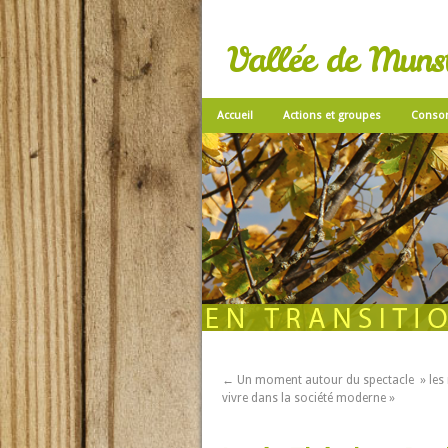
Vallée de Munste
Accueil
Actions et groupes
Conso
←
Un moment autour du spectacle » les r
vivre dans la société moderne »