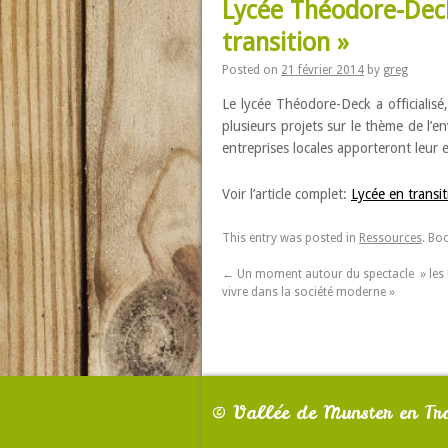
Lycée Théodore-Deck,
transition »
Posted on
21 février 2014
by
greg
Le lycée Théodore-Deck a officialisé, 
plusieurs projets sur le thème de l’
entreprises locales apporteront leur e
Voir l’article complet:
Lycée en transit
This entry was posted in
Ressources
. Bo
←
Un moment autour du spectacle » les r
vivre dans la société moderne »
©
Vallée de Munster en Tra