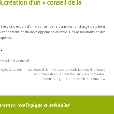
création d’un « conseil de la
hier, la création d’un « conseil de la transition », chargé de piloter
environnement et du développement durable. Des associations et des
xpertise.
ion
okmark the
permalink
.
ègles du savoir-
Les élèves de la 11e classe de l’école Mathias Grünewald
seront fiers de vous présenter leur pièce de théâtre :
Romulus le grand, de Friedrich Dürenmatt.
→
nsition "écologique et solidaire"