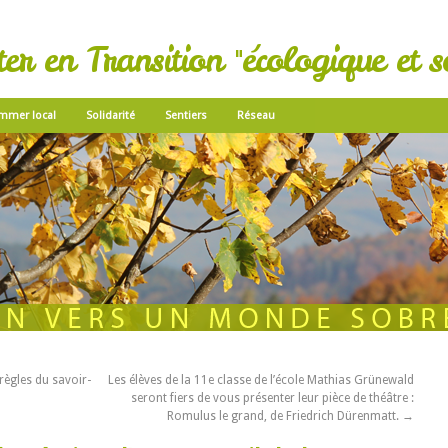
r en Transition "écologique et so
mmer local
Solidarité
Sentiers
Réseau
ègles du savoir-
Les élèves de la 11e classe de l’école Mathias Grünewald
seront fiers de vous présenter leur pièce de théâtre :
Romulus le grand, de Friedrich Dürenmatt.
→