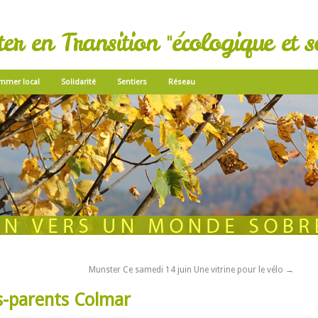
r en Transition "écologique et so
mmer local
Solidarité
Sentiers
Réseau
Munster Ce samedi 14 juin Une vitrine pour le vélo
→
ts-parents Colmar