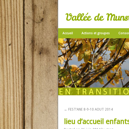
Vallée de Munste
Accueil
Actions et groupes
Conso
←
FEST’ANE 8-9-10 AOUT 2014
lieu d’accueil enfan