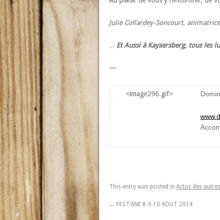
Au plaisir de vous y rencontrer, de v
Julie Collardey-Soncourt, animatrice
…
Et Aussi à Kaysersberg, tous les 
—
<image296.gif>
Domin
www.d
Accom
This entry was posted in
Actus des autre
←
FEST’ANE 8-9-10 AOUT 2014