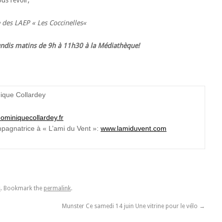
ous revoir,
 des LAEP « Les Coccinelles
«
lundis matins de 9h à 11h30 à la Médiathèque!
ique Collardey
ominiquecollardey.fr
pagnatrice à « L’ami du Vent »:
www.lamiduvent.com
s
. Bookmark the
permalink
.
Munster Ce samedi 14 juin Une vitrine pour le vélo
→