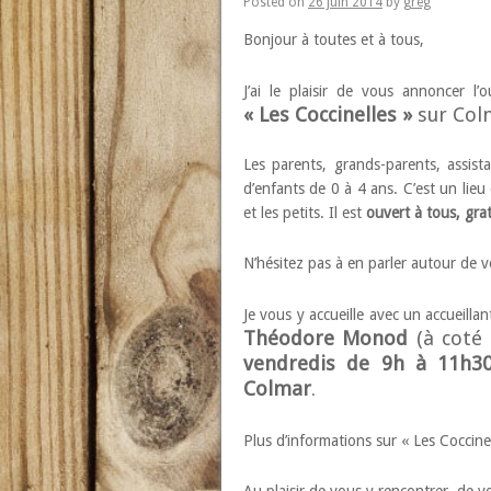
Posted on
26 juin 2014
by
greg
Bonjour à toutes et à tous,
J’ai le plaisir de vous annoncer l
« Les Coccinelles »
sur Col
Les parents, grands-parents, assis
d’enfants de 0 à 4 ans. C’est un lie
et les petits. Il est
ouvert à tous, grat
N’hésitez pas à en parler autour de vo
Je vous y accueille avec un accueill
Théodore Monod
(à coté 
vendredis de 9h à 11h3
Colmar
.
Plus d’informations sur « Les Coccine