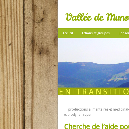
Vallée de Munste
Accueil
Actions et groupes
Conso
←
productions alimentaires et médicinale
et biodynamique
Cherche de l’aide p