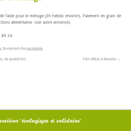
 de l’aide pour le ménage (3h hebdo environ). Paiement en grain de
tions alimentaires -voir autre annonce).
 89 24
s
. Bookmark the
permalink
.
s, de qualité bio
Film débat à Munster
→
nsition "écologique et solidaire"