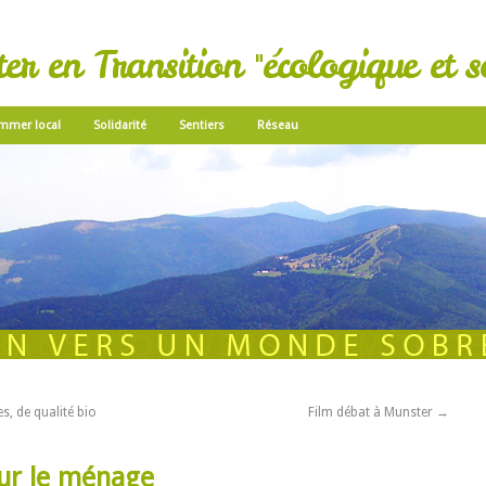
r en Transition "écologique et so
mmer local
Solidarité
Sentiers
Réseau
s, de qualité bio
Film débat à Munster
→
our le ménage