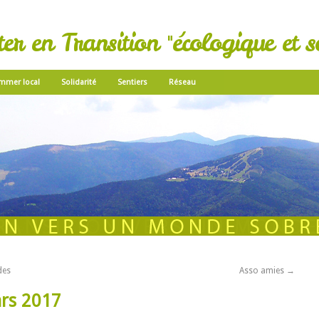
r en Transition "écologique et so
mmer local
Solidarité
Sentiers
Réseau
des
Asso amies
→
rs 2017