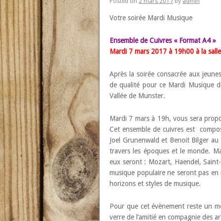
Posted on
2 mars 2017
by
admin
Votre soirée Mardi Musique
Ensemble de Cuivres « Format A4 »
Mardi 7 mars 2017 à 19h00 à la salle
Après la soirée consacrée aux jeunes
de qualité pour ce Mardi Musique d
Vallée de Munster.
Mardi 7 mars à 19h, vous sera propos
Cet ensemble de cuivres est composé
Joel Grunenwald et Benoit Bilger au 
travers les époques et le monde. Ma
eux seront : Mozart, Haendel, Saint
musique populaire ne seront pas en r
horizons et styles de musique.
Pour que cet évènement reste un mo
verre de l’amitié en compagnie des art