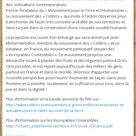
des civilisations contemporaines.
Il est le fondateur du « Mouvement pour la Terre et l’Humanisme »,
ou mouvement des « Colibris », qui invite à l’action citoyenne pour
transformer de façon très concrète la réalité de nos territoires et
faire sa part dans la construction d’une nouvelle société humaine.
La projection est suivie d’un échange qui sera animé par Jean-
Michel Herbillon, membre du mouvement des « Colibris » et co-
initiateur, en France, du mouvement participatif citoyen des
« Incroyables Comestibles ». Ce mouvement propose une
démarche visant à planter des fruits et des légumes partout là où
c’est possible, et est rejoint aujourd’hui par des milliers de gens,
partout en France et dans le monde, désireux d’apporter une
nouvelle perspective pour nourrir l’humanité de façon saine pour
l’homme et la planète, localement, en suffisance pour tous, dans la
joie et dans la dignité !
Plus d’information et la bande annonce du film sur :
http://www.colibris-
lemouvement.org/ensemble/
evenements-et-
actualites/
pierre-rabhi-au-nom-de-la-
terre
Plus d’information sur les Incroyables Comestibles
http://fichiers.plateforme-
territoire.fr/E-book_ICFrance.
pdf