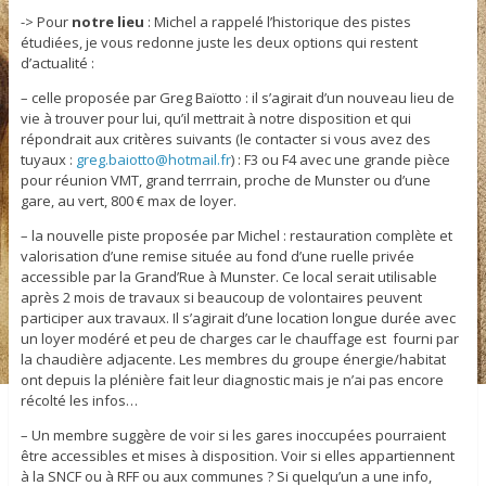
-> Pour
notre lieu
: Michel a rappelé l’historique des pistes
étudiées, je vous redonne juste les deux options qui restent
d’actualité :
– celle proposée par Greg Baïotto : il s’agirait d’un nouveau lieu de
vie à trouver pour lui, qu’il mettrait à notre disposition et qui
répondrait aux critères suivants (le contacter si vous avez des
tuyaux :
greg.baiotto@hotmail.fr
) : F3 ou F4 avec une grande pièce
pour réunion VMT, grand terrrain, proche de Munster ou d’une
gare, au vert, 800 € max de loyer.
– la nouvelle piste proposée par Michel : restauration complète et
valorisation d’une remise située au fond d’une ruelle privée
accessible par la Grand’Rue à Munster. Ce local serait utilisable
après 2 mois de travaux si beaucoup de volontaires peuvent
participer aux travaux. Il s’agirait d’une location longue durée avec
un loyer modéré et peu de charges car le chauffage est fourni par
la chaudière adjacente. Les membres du groupe énergie/habitat
ont depuis la plénière fait leur diagnostic mais je n’ai pas encore
récolté les infos…
– Un membre suggère de voir si les gares inoccupées pourraient
être accessibles et mises à disposition. Voir si elles appartiennent
à la SNCF ou à RFF ou aux communes ? Si quelqu’un a une info,