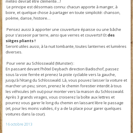
météo devrait être clémente…!
Le principe est désormais connu: chacun apporte à manger, à
boire, et quelque chose à partager en toute simplicité: chanson,
poème, danse, histoire…
Pensez aussi à apporter une couverture épaisse ou une bâche
pour s’asseoir par terre, ainsi que verres et couverts!! Et
des
sièges pliants !
Seront utiles aussi, à la nuit tombante, toutes lanternes et lumières
diverses.
Pour venir au Schlosswald (Munster) :
En passant devant l’hôtel Deybach direction Badischof, passez
sous la voie ferrée et prenez la piste cyclable vers la gauche,
jusqu’à l’étang du Schlosswald. Là, vous pouvez laisser la voiture et
marcher un peu; sinon, prenez le chemin forestier interdit à tous
les véhicules (eh oui) pour monter vers la maison du Schlosswald.
Après 3 grands virages, vous croiserez la boîte aux lettres et
pourrez vous garer le long du chemin en laissant libre le passage
(et, pour les moins valides, il y a de la place pour garer quelques
voitures dans la cour).
16 octobre 2013