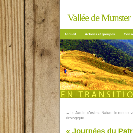
Vallée de Munster e
Accueil
Actions et groupes
Conso
←
Le Jardin, c’est ma Nature, le rendez-
écologique
« Journées du Patr