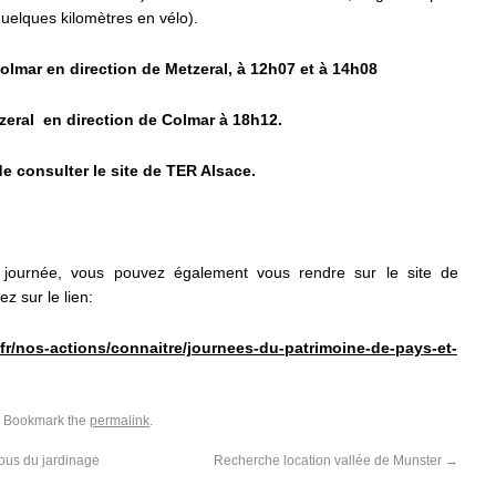
uelques kilomètres en vélo).
olmar en direction de Metzeral, à 12h07 et à 14h08
tzeral en direction de Colmar à 18h12.
de consulter le site de TER Alsace.
e journée, vous pouvez également vous rendre sur le site de
z sur le lien:
fr/nos-actions/connaitre/journees-du-patrimoine-de-pays-et-
. Bookmark the
permalink
.
vous du jardinage
Recherche location vallée de Munster
→