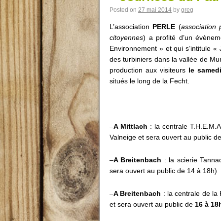
Posted on
27 mai 2014
by
greg
L’association
PERLE
(
association
citoyennes
) a profité d’un évènem
Environnement » et qui s’intitule 
des turbiniers dans la vallée de Mun
production aux visiteurs
le samedi
situés le long de la Fecht.
–
A Mittlach
: la centrale T.H.E.M.
Valneige et sera ouvert au public d
–
A Breitenbach
: la scierie Tanna
sera ouvert au public de 14 à 18h)
–
A Breitenbach
: la centrale de la
et sera ouvert au public de
16 à 18