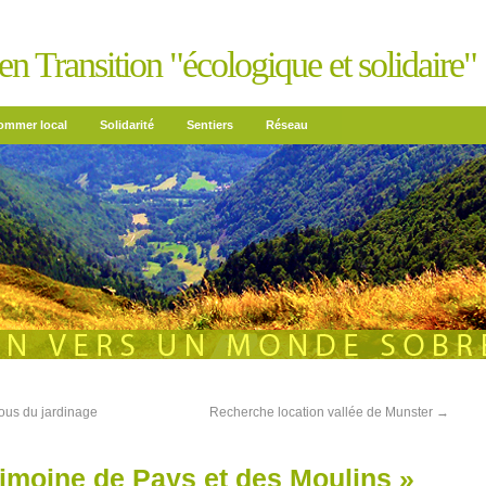
n Transition "écologique et solidaire"
mmer local
Solidarité
Sentiers
Réseau
vous du jardinage
Recherche location vallée de Munster
→
imoine de Pays et des Moulins »