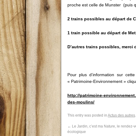
proche est celle de Munster (puis q
2 trains possibles au départ de C
1 train possible au départ de Me
D’autres trains possibles, merci 
Pour plus d’information sur cett
« Patrimoine-Environnement » clique
http://patrimoine-environnement.
des-moulins/
This entry was posted in
Actus des autres
←
Le Jardin, c’est ma Nature, le rendez-
écologique