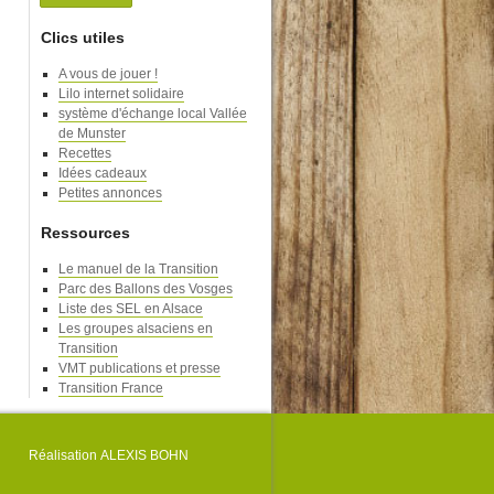
Clics utiles
A vous de jouer !
Lilo internet solidaire
système d'échange local Vallée
de Munster
Recettes
Idées cadeaux
Petites annonces
Ressources
Le manuel de la Transition
Parc des Ballons des Vosges
Liste des SEL en Alsace
Les groupes alsaciens en
Transition
VMT publications et presse
Transition France
Réalisation
ALEXIS BOHN