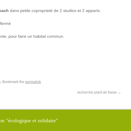
bach
dans petite coproprieté de 2 studios et 2 apparts.
 fermé
ente, pour faire un habitat commun.
s
. Bookmark the
permalink
.
recherche plant de fraise
→
on "écologique et solidaire"