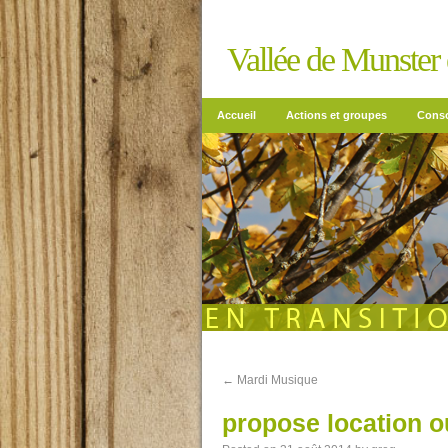
Vallée de Munster e
Accueil
Actions et groupes
Conso
←
Mardi Musique
propose location o