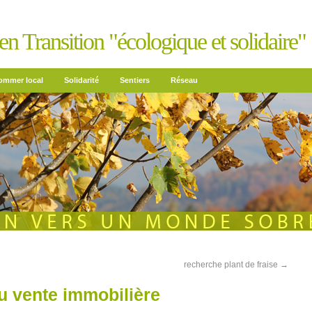
n Transition "écologique et solidaire"
mmer local
Solidarité
Sentiers
Réseau
recherche plant de fraise
→
u vente immobilière