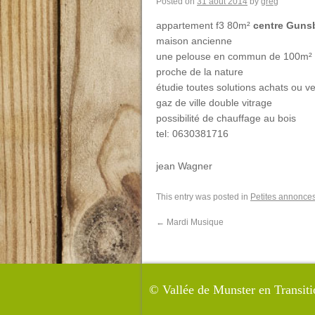
Posted on
31 août 2014
by
greg
appartement f3 80m²
centre Guns
maison ancienne
une pelouse en commun de 100m²
proche de la nature
étudie toutes solutions achats ou v
gaz de ville double vitrage
possibilité de chauffage au bois
tel: 0630381716
jean Wagner
This entry was posted in
Petites annonce
←
Mardi Musique
©
Vallée de Munster en Transiti