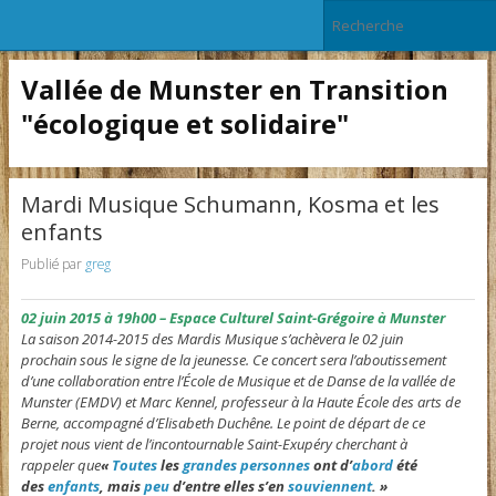
Vallée de Munster en Transition
"écologique et solidaire"
Mardi Musique Schumann, Kosma et les
enfants
Publié par
greg
02 juin 2015 à 19h00 – Espace Culturel Saint-Grégoire à Munster
La saison 2014-2015 des Mardis Musique s’achèvera le 02 juin
prochain sous le signe de la jeunesse. Ce concert sera l’aboutissement
d’une collaboration entre l’École de Musique et de Danse de la vallée de
Munster (EMDV) et Marc Kennel, professeur à la Haute École des arts de
Berne, accompagné d’Elisabeth Duchêne. Le point de départ de ce
projet nous vient de l’incontournable Saint-Exupéry cherchant à
rappeler que
«
Toutes
les
grandes
personnes
ont d’
abord
été
des
enfants
, mais
peu
d’entre elles s’en
souviennent
. »