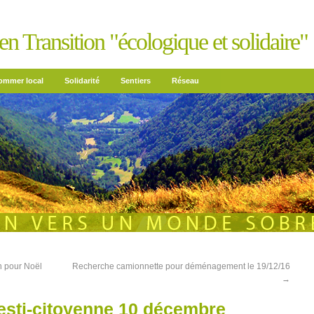
n Transition "écologique et solidaire"
mmer local
Solidarité
Sentiers
Réseau
n pour Noël
Recherche camionnette pour déménagement le 19/12/16
→
festi-citoyenne 10 décembre