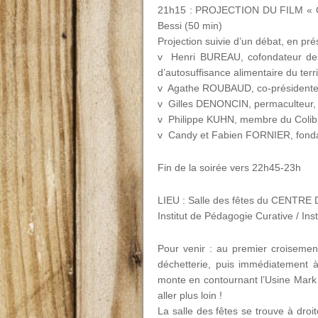
21h15 : PROJECTION DU FILM « Obje
Bessi (50 min)
Projection suivie d’un débat, en pr
v Henri BUREAU, cofondateur des 
d’autosuffisance alimentaire du terri
v Agathe ROUBAUD, co-présidente d
v Gilles DENONCIN, permaculteur,
v Philippe KUHN, membre du Colibris
v Candy et Fabien FORNIER, fonda
Fin de la soirée vers 22h45-23h
LIEU : Salle des fêtes du CENT
Institut de Pédagogie Curative / Ins
Pour venir : au premier croisement
déchetterie, puis immédiatement à
monte en contournant l’Usine Mark
aller plus loin !
La salle des fêtes se trouve à dro