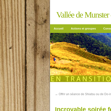
Vallée de Munster e
Accueil
Actions et groupes
Conso
←
Offrir un séance de Shiatsu ou de Do-i
Incroyable soirée 