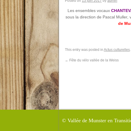
Posted on
13 juin 2017
by
admin
Les ensembles vocaux
CHANTEV
sous la direction de Pascal Muller, 
de Mun
This entry was posted in
Actus culturelles
←
Fête du vélo vallée de la Weiss
©
Vallée de Munster en Transiti