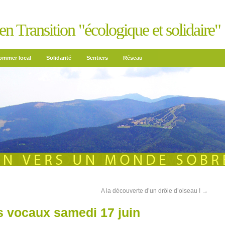
n Transition "écologique et solidaire"
mmer local
Solidarité
Sentiers
Réseau
A la découverte d’un drôle d’oiseau !
→
 vocaux samedi 17 juin