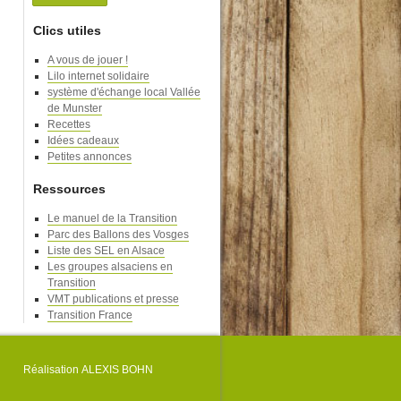
Clics utiles
A vous de jouer !
Lilo internet solidaire
système d'échange local Vallée
de Munster
Recettes
Idées cadeaux
Petites annonces
Ressources
Le manuel de la Transition
Parc des Ballons des Vosges
Liste des SEL en Alsace
Les groupes alsaciens en
Transition
VMT publications et presse
Transition France
Réalisation
ALEXIS BOHN