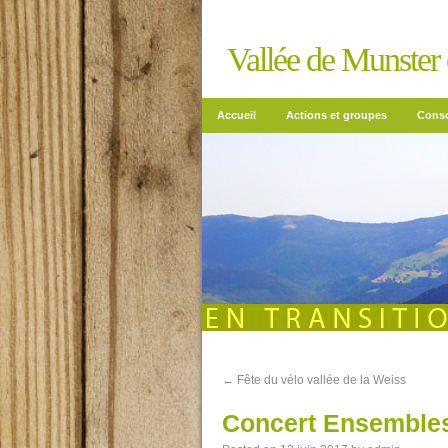
Vallée de Munster e
Accueil
Actions et groupes
Conso
←
Fête du vélo vallée de la Weiss
Concert Ensembles