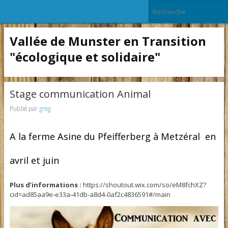
Vallée de Munster en Transition
"écologique et solidaire"
Stage communication Animal
Publié par
greg
A la ferme Asine du Pfeifferberg à Metzéral en
avril et juin
Plus d’informations :
https://shoutout.wix.com/so/eM8fchXZ?
cid=ad85aa9e-e33a-41db-a8d4-0af2c4836591#/main