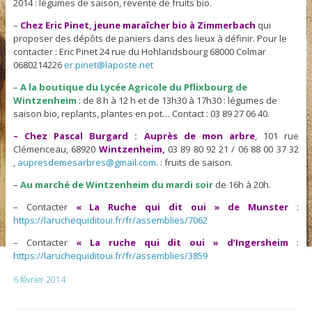
2014 : légumes de saison, revente de fruits bio.
–
Chez Eric Pinet, jeune maraîcher bio à Zimmerbach
qui
proposer des dépôts de paniers dans des lieux à définir. Pour le
contacter : Eric Pinet 24 rue du Hohlandsbourg 68000 Colmar
0680214226
er.pinet@laposte.net
–
A la boutique du Lycée Agricole du Pflixbourg de
Wintzenheim
: de 8 h à 12 h et de 13h30 à 17h30 : légumes de
saison bio, replants, plantes en pot… Contact : 03 89 27 06 40.
– Chez Pascal Burgard : Auprès de mon arbre
, 101 rue
Clémenceau, 68920
Wintzenheim,
03 89 80 92 21 / 06 88 00 37 32
,
aupresdemesarbres@gmail.com
. : fruits de saison.
–
Au marché de Wintzenheim du mardi soir
de 16h à 20h.
– Contacter
« La Ruche qui dit oui » de Munster
:
https://laruchequiditoui.fr/fr/assemblies/7062
– Contacter
« La ruche qui dit oui » d’Ingersheim
:
https://laruchequiditoui.fr/fr/assemblies/3859
6 février 2014