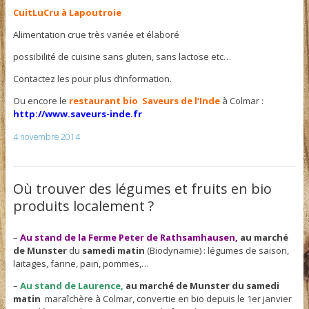
CuitLuCru à Lapoutroie
Alimentation crue très variée et élaboré
possibilité de cuisine sans gluten, sans lactose etc…
Contactez les pour plus d’information.
Ou encore le
restaurant bio Saveurs de l’Inde
à Colmar :
http://www.saveurs-inde.fr
4 novembre 2014
Où trouver des légumes et fruits en bio
produits localement ?
–
Au stand de la Ferme Peter de Rathsamhausen,
au marché
de Munster
du
samedi matin
(Biodynamie) : légumes de saison,
laitages, farine, pain, pommes,…
–
Au stand de Laurence,
au marché de Munster du samedi
matin
maraîchère à Colmar, convertie en bio depuis le 1er janvier