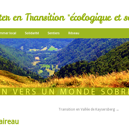
r en Transition "écologique et so
mmer local
Solidarité
Sentiers
Réseau
Transition en Vallée de Kaysersberg
→
aireau