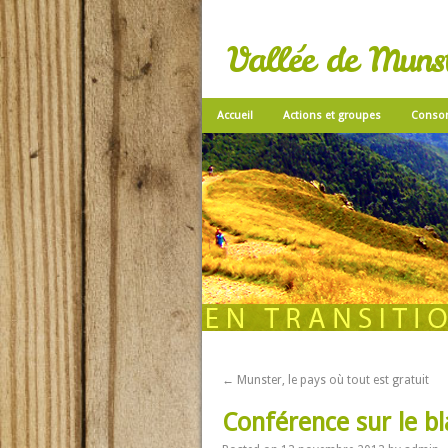
Vallée de Munste
Accueil
Actions et groupes
Conso
←
Munster, le pays où tout est gratuit
Conférence sur le bl