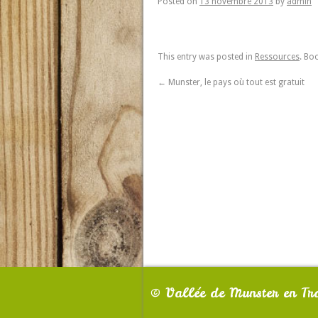
Posted on
13 novembre 2013
by
admin
This entry was posted in
Ressources
. Bo
←
Munster, le pays où tout est gratuit
©
Vallée de Munster en Tra