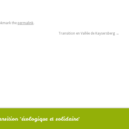
okmark the
permalink
.
Transition en Vallée de Kaysersberg
→
nsition "écologique et solidaire"