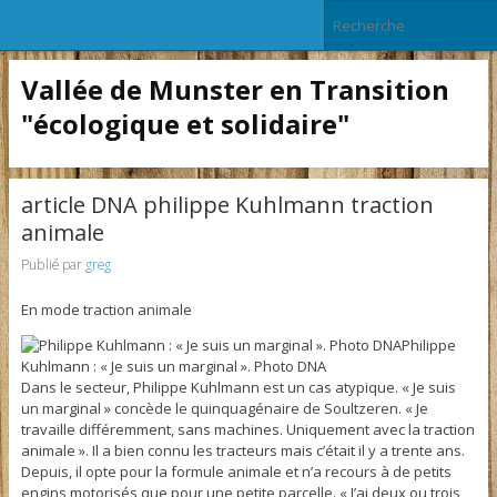
Vallée de Munster en Transition
"écologique et solidaire"
article DNA philippe Kuhlmann traction
animale
Publié par
greg
En mode traction animale
Philippe
Kuhlmann : « Je suis un marginal ». Photo DNA
Dans le secteur, Philippe Kuhlmann est un cas atypique. « Je suis
un marginal » concède le quinquagénaire de Soultzeren. « Je
travaille différemment, sans machines. Uniquement avec la traction
animale ». Il a bien connu les tracteurs mais c’était il y a trente ans.
Depuis, il opte pour la formule animale et n’a recours à de petits
engins motorisés que pour une petite parcelle. « J’ai deux ou trois