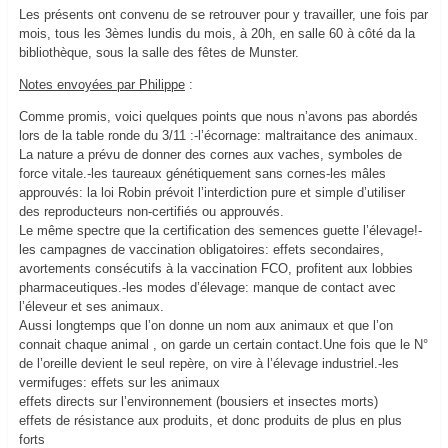
Les présents ont convenu de se retrouver pour y travailler, une fois par
mois, tous les 3èmes lundis du mois, à 20h, en salle 60 à côté da la
bibliothèque, sous la salle des fêtes de Munster.
Notes envoyées par Philippe
:
Comme promis, voici quelques points que nous n’avons pas abordés
lors de la table ronde du 3/11 :-l’écornage: maltraitance des animaux.
La nature a prévu de donner des cornes aux vaches, symboles de
force vitale.-les taureaux génétiquement sans cornes-les mâles
approuvés: la loi Robin prévoit l’interdiction pure et simple d’utiliser
des reproducteurs non-certifiés ou approuvés.
Le même spectre que la certification des semences guette l’élevage!-
les campagnes de vaccination obligatoires: effets secondaires,
avortements consécutifs à la vaccination FCO, profitent aux lobbies
pharmaceutiques.-les modes d’élevage: manque de contact avec
l’éleveur et ses animaux.
Aussi longtemps que l’on donne un nom aux animaux et que l’on
connait chaque animal , on garde un certain contact.Une fois que le N°
de l’oreille devient le seul repère, on vire à l’élevage industriel.-les
vermifuges: effets sur les animaux
effets directs sur l’environnement (bousiers et insectes morts)
effets de résistance aux produits, et donc produits de plus en plus
forts