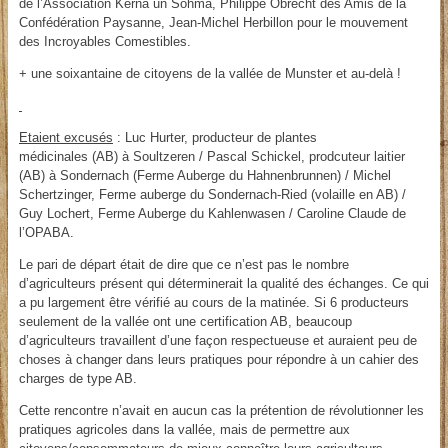
de l’Association Kerna un Sohma, Philippe Obrecht des Amis de la
Confédération Paysanne, Jean-Michel Herbillon pour le mouvement
des Incroyables Comestibles.
+ une soixantaine de citoyens de la vallée de Munster et au-delà !
Etaient excusés
: Luc Hurter, producteur de plantes
médicinales (AB) à Soultzeren / Pascal Schickel, prodcuteur laitier
(AB) à Sondernach (Ferme Auberge du Hahnenbrunnen) / Michel
Schertzinger, Ferme auberge du Sondernach-Ried (volaille en AB) /
Guy Lochert, Ferme Auberge du Kahlenwasen / Caroline Claude de
l’OPABA.
Le pari de départ était de dire que ce n’est pas le nombre
d’agriculteurs présent qui déterminerait la qualité des échanges. Ce qui
a pu largement être vérifié au cours de la matinée. Si 6 producteurs
seulement de la vallée ont une certification AB, beaucoup
d’agriculteurs travaillent d’une façon respectueuse et auraient peu de
choses à changer dans leurs pratiques pour répondre à un cahier des
charges de type AB.
Cette rencontre n’avait en aucun cas la prétention de révolutionner les
pratiques agricoles dans la vallée, mais de permettre aux