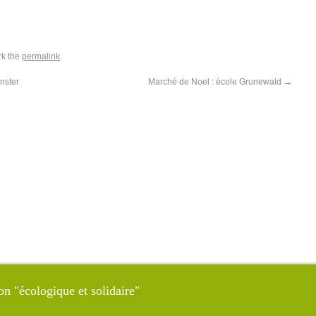
rk the
permalink
.
nster
Marché de Noel : école Grunewald
→
on "écologique et solidaire"