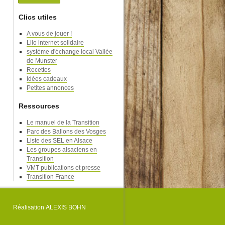
Clics utiles
A vous de jouer !
Lilo internet solidaire
système d'échange local Vallée
de Munster
Recettes
Idées cadeaux
Petites annonces
Ressources
Le manuel de la Transition
Parc des Ballons des Vosges
Liste des SEL en Alsace
Les groupes alsaciens en
Transition
VMT publications et presse
Transition France
Réalisation
ALEXIS BOHN