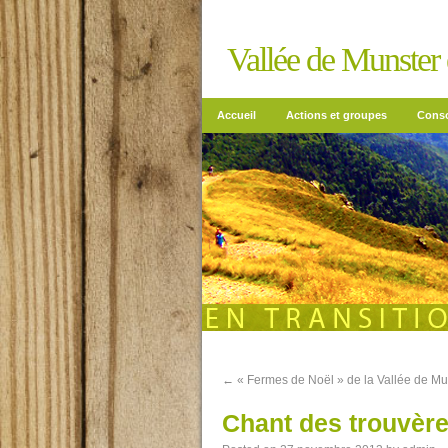
Vallée de Munster e
Accueil
Actions et groupes
Conso
←
« Fermes de Noël » de la Vallée de Mu
Chant des trouvèr