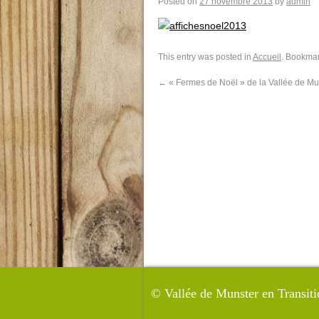
Posted on
27 novembre 2013
by
admin
This entry was posted in
Accueil
. Bookma
←
« Fermes de Noël » de la Vallée de Mu
©
Vallée de Munster en Transiti