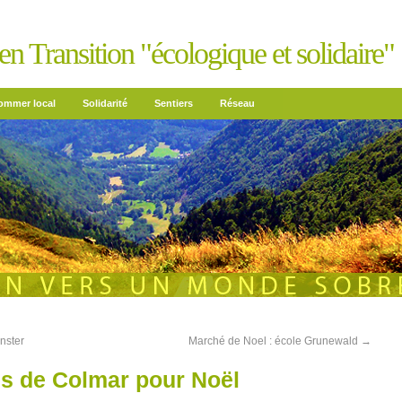
n Transition "écologique et solidaire"
mmer local
Solidarité
Sentiers
Réseau
nster
Marché de Noel : école Grunewald
→
es de Colmar pour Noël