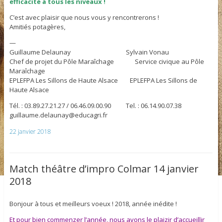
efficacité à tous les niveaux !
C’est avec plaisir que nous vous y rencontrerons !
Amitiés potagères,
—
Guillaume Delaunay Sylvain Vonau
Chef de projet du Pôle Maraîchage Service civique au Pôle
Maraîchage
EPLEFPA Les Sillons de Haute Alsace EPLEFPA Les Sillons de
Haute Alsace
Tél. : 03.89.27.21.27 / 06.46.09.00.90 Tel. : 06.14.90.07.38
guillaume.delaunay@educagri.fr
22 janvier 2018
Match théâtre d’impro Colmar 14 janvier
2018
Bonjour à tous et meilleurs voeux ! 2018, année inédite !
Et pour bien commenzer l’année, nous avons le plaizir d’accueillir